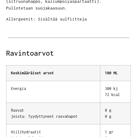
(sitruunahappo, kaliumpolyaspartaatti).
Pullotetaan suojakaasuun.
Allergeenit: Sisältää sulfiitteja
Ravintoarvot
Keskimääräiset arvot
100 ML
Energia
300 kj
72 kcal
Rasvat
0 g
joista: Tyydyttyneet rasvahapot
0 g
Hiilihydraatit
1 gr