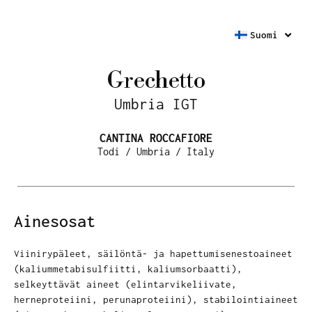
Suomi
Grechetto
Umbria IGT
CANTINA ROCCAFIORE
Todi / Umbria / Italy
Ainesosat
Viinirypäleet, säilöntä- ja hapettumisenestoaineet
(kaliummetabisulfiitti, kaliumsorbaatti),
selkeyttävät aineet (elintarvikeliivate,
herneproteiini, perunaproteiini), stabilointiaineet