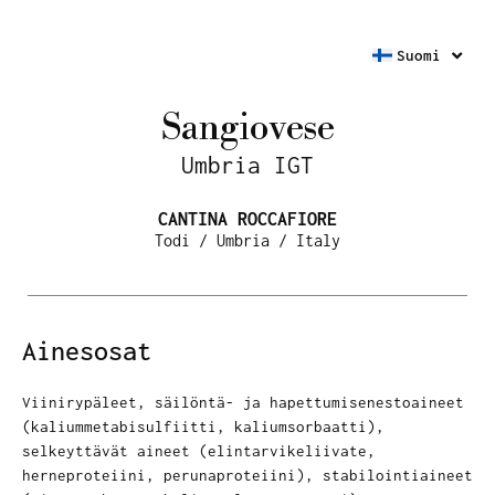
Suomi
Sangiovese
Umbria IGT
CANTINA ROCCAFIORE
Todi / Umbria / Italy
Ainesosat
Viinirypäleet, säilöntä- ja hapettumisenestoaineet
(kaliummetabisulfiitti, kaliumsorbaatti),
selkeyttävät aineet (elintarvikeliivate,
herneproteiini, perunaproteiini), stabilointiaineet