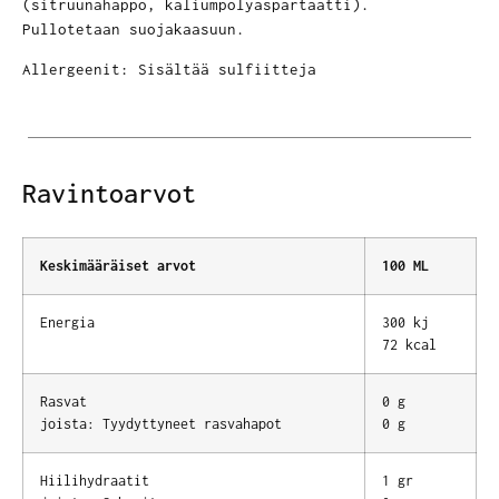
(sitruunahappo, kaliumpolyaspartaatti).
Pullotetaan suojakaasuun.
Allergeenit: Sisältää sulfiitteja
Ravintoarvot
Keskimääräiset arvot
100 ML
Energia
300 kj
72 kcal
Rasvat
0 g
joista: Tyydyttyneet rasvahapot
0 g
Hiilihydraatit
1 gr