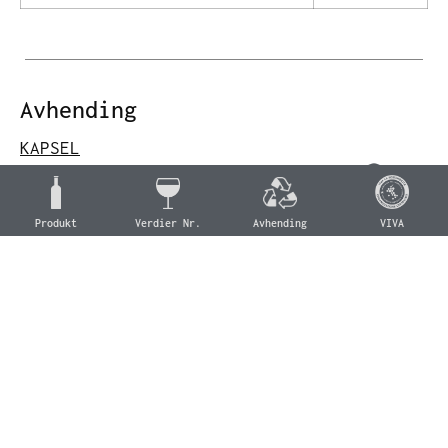
Avhending
KAPSEL
Aluminium
Aluminium (C/ALU 90)
Produkt
Verdier Nr.
Avhending
VIVA
Aluminium collection
CAP
Wood
Cork (For 51)
Organic collection
FLASKE
Glass