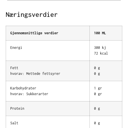
Næringsverdier
Gjennomsnittlige verdier
100 ML
Energi
300 kj
72 kcal
Fett
0 g
hvorav: Mettede fettsyrer
0 g
Karbohydrater
1 gr
hvorav: Sukkerarter
0 gr
Protein
0 g
Salt
0 g