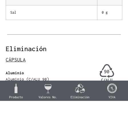
Sal
0 g
Eliminación
CÁPSULA
Aluminio
Aluminio (C/ALU 90)
Colección de aluminio
CAP
Producto
Valores No.
Eliminación
VIVA
Madera
Corcho (Para 51)
Colección Organic
GORRA STELVIN