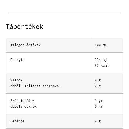
Tápértékek
Átlagos értékek
100 ML
Energia
334 kj
80 kcal
Zsírok
0 g
ebből: Telített zsírsavak
0 g
Szénhidrátok
1 gr
ebből: Cukrok
0 gr
Fehérje
0 g