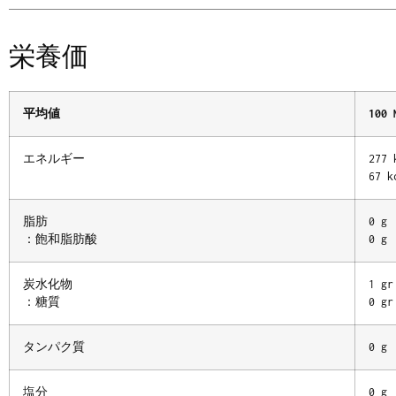
栄養価
平均値
100 
エネルギー
277 
67 k
脂肪
0 g
：飽和脂肪酸
0 g
炭水化物
1 gr
：糖質
0 gr
タンパク質
0 g
塩分
0 g