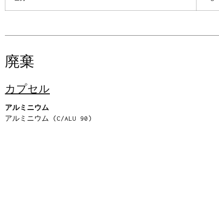
廃棄
カプセル
アルミニウム
アルミニウム (C/ALU 90)
アルミニウム・コレクション
キャップ
ウッド
コルク（51用）
オーガニックコレクション
ステルヴィン・キャップ