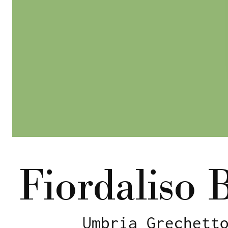
Fiordaliso 
Umbria Grechett