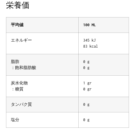
栄養価
平均値
100 ML
エネルギー
345 kJ
83 kcal
脂肪
0 g
：飽和脂肪酸
0 g
炭水化物
1 gr
：糖質
0 gr
タンパク質
0 g
塩分
0 g