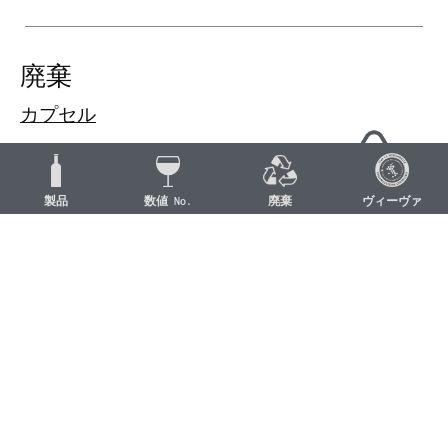
廃棄
カプセル
アルミニウム
アルミニウム (C/ALU 90)
製品
数値 No.
廃棄
ヴィーヴァ
アルミニウム・コレクション
キャップ
ウッド
コルク（51用）
オーガニックコレクション
ボトル
ガラス
グリーン／ブルーガラス（GL 71）
ガラス・コレクション