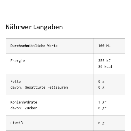
Nährwertangaben
Durchschnittliche Werte
100 ML
Energie
356 kJ
86 kcal
Fette
0 g
davon: Gesättigte Fettsäuren
0 g
Kohlenhydrate
1 gr
davon: Zucker
0 gr
Eiweiß
0 g