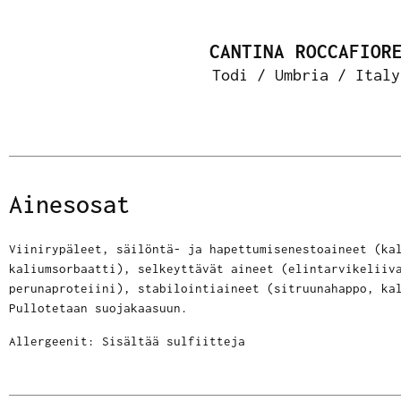
CANTINA ROCCAFIOR
Todi / Umbria / Italy
Ainesosat
Viinirypäleet, säilöntä- ja hapettumisenestoaineet (ka
kaliumsorbaatti), selkeyttävät aineet (elintarvikeliiv
perunaproteiini), stabilointiaineet (sitruunahappo, ka
Pullotetaan suojakaasuun.
Allergeenit: Sisältää sulfiitteja