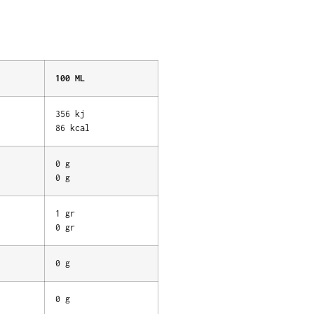
100 ML
356 kj
86 kcal
0 g
0 g
1 gr
0 gr
0 g
0 g