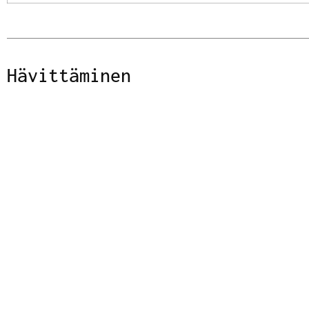
Hävittäminen
CAPSULE
Alumiini
Alumiini (C/ALU 90)
Alumiinimallisto
CAP
Puu
Korkki (For 51)
Luomumallisto
BOTTLE