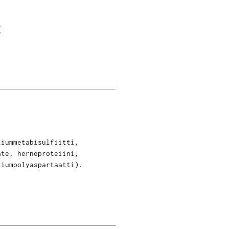
E
liummetabisulfiitti,
ate, herneproteiini,
liumpolyaspartaatti).