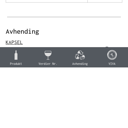
Avhending
KAPSEL
Aluminium
Aluminium (C/ALU 90)
Produkt
Verdier Nr.
Avhending
VIVA
Aluminium collection
CAP
Wood
Cork (For 51)
Organic collection
FLASKE
Glass