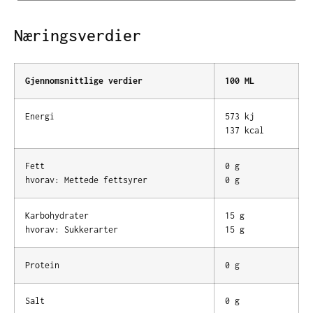
Næringsverdier
Gjennomsnittlige verdier
100 ML
Energi
573 kj
137 kcal
Fett
0 g
hvorav: Mettede fettsyrer
0 g
Karbohydrater
15 g
hvorav: Sukkerarter
15 g
Protein
0 g
Salt
0 g