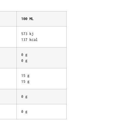
100 ML
573 kj
137 kcal
0 g
0 g
15 g
15 g
0 g
0 g