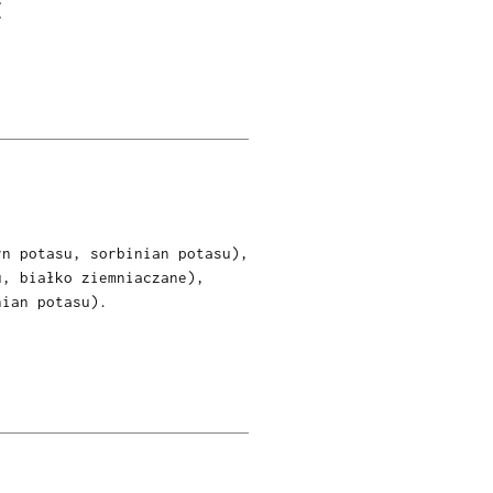
E
yn potasu, sorbinian potasu),
u, białko ziemniaczane),
nian potasu).