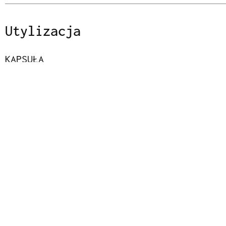
Utylizacja
KAPSUŁA
Aluminium
Aluminium (C/ALU 90)
Kolekcja aluminium
CAP
Wood
Cork (For 51)
Kolekcja Organic
BUTELKA
Szkło
Zielone/niebieskie szkło (GL 71)