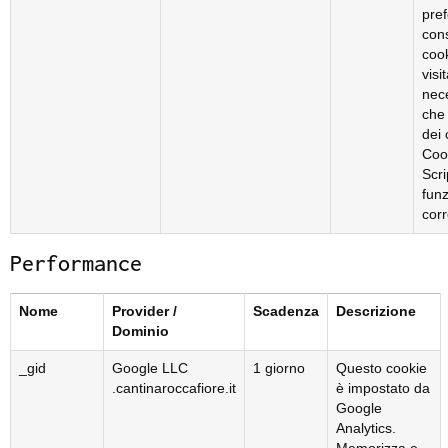
pref
con
cook
visi
nec
che 
dei 
Coo
Scr
funz
cor
Performance
Nome
Provider /
Scadenza
Descrizione
Dominio
_gid
Google LLC
1 giorno
Questo cookie
.cantinaroccafiore.it
è impostato da
Google
Analytics.