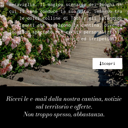
meraviglia. Il magico scenario dei luoghi in
cui il vino conduce la sua vita, immerso tra
le dolci colline di Todi e gli splendidi
vigneti che avvolgono la cantina, diventa
location speciale per eventi personalizzati,
unici ed irripetibili.
Scopri
Ricevi le e-mail dalla nostra cantina, notizie
sul territorio e offerte.
Non troppo spesso, abbastanza.